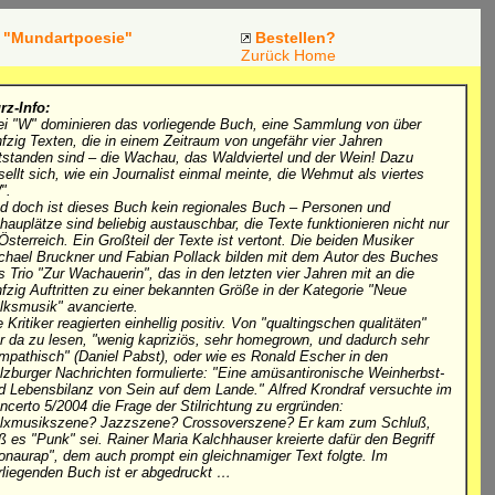
"Mundartpoesie"
Bestellen?
Zurück
Home
rz-Info:
ei "W" dominieren das vorliegende Buch, eine Sammlung von über
nfzig Texten, die in einem Zeitraum von ungefähr vier Jahren
tstanden sind – die Wachau, das Waldviertel und der Wein! Dazu
sellt sich, wie ein Journalist einmal meinte, die Wehmut als viertes
".
d doch ist dieses Buch kein regionales Buch – Personen und
hauplätze sind beliebig austauschbar, die Texte funktionieren nicht nur
 Österreich. Ein Großteil der Texte ist vertont. Die beiden Musiker
chael Bruckner und Fabian Pollack bilden mit dem Autor des Buches
s Trio "Zur Wachauerin", das in den letzten vier Jahren mit an die
nfzig Auftritten zu einer bekannten Größe in der Kategorie "Neue
lksmusik" avancierte.
e Kritiker reagierten einhellig positiv. Von "qualtingschen qualitäten"
r da zu lesen, "wenig kapriziös, sehr homegrown, und dadurch sehr
mpathisch" (Daniel Pabst), oder wie es Ronald Escher in den
lzburger Nachrichten formulierte: "Eine amüsantironische Weinherbst-
d Lebensbilanz von Sein auf dem Lande." Alfred Krondraf versuchte im
ncerto 5/2004 die Frage der Stilrichtung zu ergründen:
lxmusikszene? Jazzszene? Crossoverszene? Er kam zum Schluß,
ß es "Punk" sei. Rainer Maria Kalchhauser kreierte dafür den Begriff
onaurap", dem auch prompt ein gleichnamiger Text folgte. Im
rliegenden Buch ist er abgedruckt …