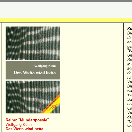
Ku
Dr
fü
en
ge
"W
Un
Sc
in
Mi
da
fü
Vo
Di
wa
sy
Sa
un
Co
Vo
da
Reihe: "Mundartpoesie"
"D
Wolfgang Kühn
vo
Des Wetta wiad betta