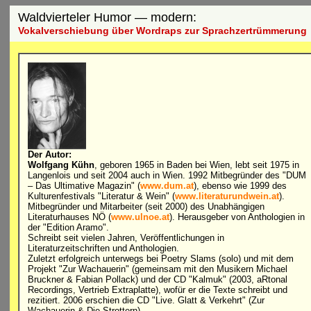
Waldvierteler Humor — modern:
Vokalverschiebung über Wordraps zur Sprachzertrümmerung
Der Autor:
Wolfgang Kühn
, geboren 1965 in Baden bei Wien, lebt seit 1975 in
Langenlois und seit 2004 auch in Wien. 1992 Mitbegründer des "DUM
– Das Ultimative Magazin" (
www.dum.at
), ebenso wie 1999 des
Kulturenfestivals "Literatur & Wein" (
www.literaturundwein.at
).
Mitbegründer und Mitarbeiter (seit 2000) des Unabhängigen
Literaturhauses NÖ (
www.ulnoe.at
). Herausgeber von Anthologien in
der "Edition Aramo".
Schreibt seit vielen Jahren, Veröffentlichungen in
Literaturzeitschriften und Anthologien.
Zuletzt erfolgreich unterwegs bei Poetry Slams (solo) und mit dem
Projekt "Zur Wachauerin" (gemeinsam mit den Musikern Michael
Bruckner & Fabian Pollack) und der CD "Kalmuk" (2003, aRtonal
Recordings, Vertrieb Extraplatte), wofür er die Texte schreibt und
rezitiert. 2006 erschien die CD "Live. Glatt & Verkehrt" (Zur
Wachauerin & Die Strottern).