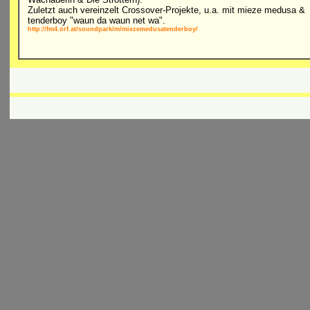
Zuletzt auch vereinzelt Crossover-Projekte, u.a. mit mieze medusa &
tenderboy "waun da waun net wa".
http://fm4.orf.at/soundpark/m/miezemedusatenderboy/